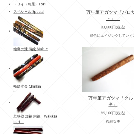
トリイ（鳥居）Torii
万年筆アガツマ「パロ
スペシャル Special
ト」
83,600円(税込)
緑色にエイジングしていく
輪島の漆 蒔絵 Maki-e
輪島沈金 Chinkin
万年筆アガツマ「クル
杢」
89,100円(税込)
若狭塗 加福 宗徳 Wakasa
複雑な杢
nuri