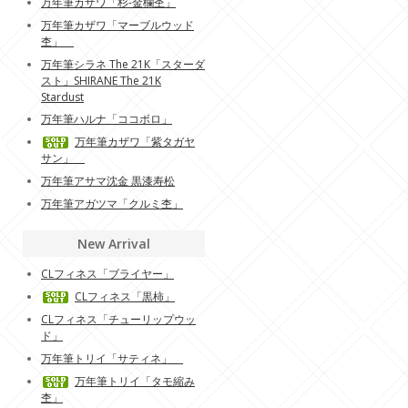
万年筆カザワ「杉-金欄杢」
万年筆カザワ「マーブルウッド
杢」
万年筆シラネ The 21K「スターダ
スト」SHIRANE The 21K
Stardust
万年筆ハルナ「ココボロ」
万年筆カザワ「紫タガヤ
サン」
万年筆アサマ沈金 黒漆寿松
万年筆アガツマ「クルミ杢」
New Arrival
CLフィネス「ブライヤー」
CLフィネス「黒柿」
CLフィネス「チューリップウッ
ド」
万年筆トリイ「サティネ」
万年筆トリイ「タモ縮み
杢」