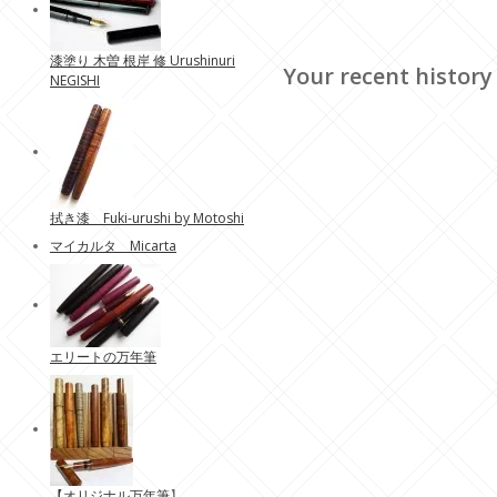
漆塗り 木曽 根岸 修 Urushinuri
Your recent history
NEGISHI
拭き漆 Fuki-urushi by Motoshi
マイカルタ Micarta
エリートの万年筆
【
オリジナル万年筆
】