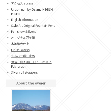
アクセス access
Urushi nuri by Osamu NEGISHI
in Kiso
English Information
Stylo Art Original Fountain Pens
Pen show & Event
オリジナル万年筆
木地溜色仕上
Urushi works
シルバー廻り止め
浮造り拭き漆仕上げ Uzukuri
Fuki-urushi
Silver roll stoppers
About the owner