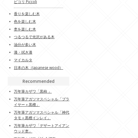
ピコリ Piccoli
香りを楽しむ木
色を楽しむ木
杢を楽しむ木
つるつるで光沢がある木
油分が多い木
漆・拭き漆
マイカルタ
日本の木（Japanese wood）
Recommended
万年筆カザワ「黒柿 」
万年筆アガツマスペシャル「ブラ
イヤー＋黒檀」
万年筆アガツマスペシャル「神代
タモ＋黒檀インレイ」
万年筆カザワ「デザートアイアン
ウッド杢」