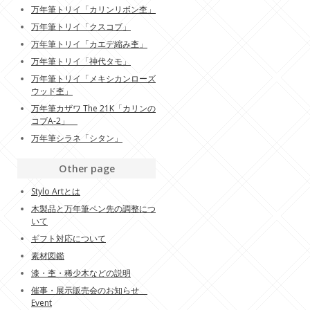
万年筆トリイ「カリンリボン杢」
万年筆トリイ「クスコブ」
万年筆トリイ「カエデ縮み杢」
万年筆トリイ「神代タモ」
万年筆トリイ「メキシカンローズ
ウッド杢」
万年筆カザワ The 21K「カリンの
コブA-2」
万年筆シラネ「シタン」
Other page
Stylo Artとは
木製品と万年筆ペン先の調整につ
いて
ギフト対応について
素材図鑑
漆・杢・稀少木などの説明
催事・展示販売会のお知らせ
Event