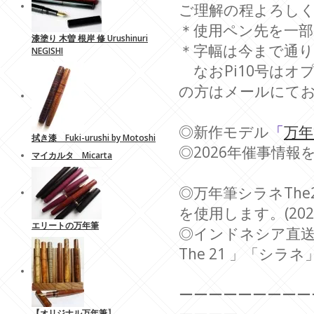
ご理解の程よろしくお
＊使用ペン先を一
漆塗り 木曽 根岸 修 Urushinuri
＊字幅は今まで通
NEGISHI
なおPi10号はオ
の方はメールにてお知
◎新作モデル
「
万年
拭き漆 Fuki-urushi by Motoshi
◎2026年催事情報を更
マイカルタ Micarta
◎万年筆シラネThe
を使用します。(2025
エリートの万年筆
◎インドネシア直送
The 21 」「シラネ
ーーーーーーーーー
【
オリジナル万年筆
】