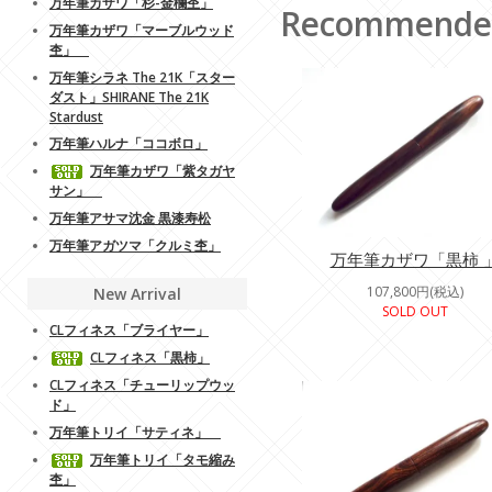
万年筆カザワ「杉-金欄杢」
Recommende
万年筆カザワ「マーブルウッド
杢」
万年筆シラネ The 21K「スター
ダスト」SHIRANE The 21K
Stardust
万年筆ハルナ「ココボロ」
万年筆カザワ「紫タガヤ
サン」
万年筆アサマ沈金 黒漆寿松
万年筆アガツマ「クルミ杢」
万年筆カザワ「黒柿 
107,800円(税込)
New Arrival
SOLD OUT
CLフィネス「ブライヤー」
CLフィネス「黒柿」
CLフィネス「チューリップウッ
ド」
万年筆トリイ「サティネ」
万年筆トリイ「タモ縮み
杢」