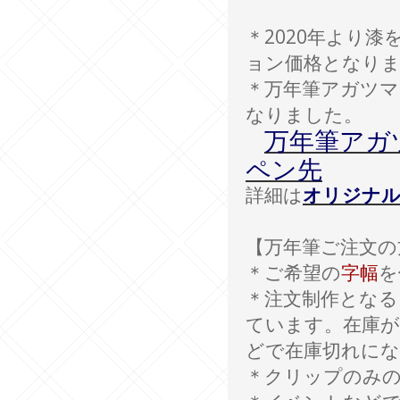
＊2020年より漆
ョン価格となりま
＊万年筆アガツマ
なりました。
万年筆アガ
ペン先
詳細は
オリジナル
【万年筆ご注文の
＊ご希望の
字幅
を
＊注文制作とな
ています。在庫
どで在庫切れに
＊クリップのみ