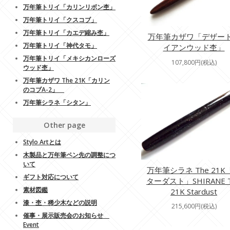
万年筆トリイ「カリンリボン杢」
万年筆トリイ「クスコブ」
万年筆トリイ「カエデ縮み杢」
万年筆カザワ「デザー
万年筆トリイ「神代タモ」
イアンウッド杢」
万年筆トリイ「メキシカンローズ
107,800円(税込)
ウッド杢」
万年筆カザワ The 21K「カリン
のコブA-2」
万年筆シラネ「シタン」
Other page
Stylo Artとは
木製品と万年筆ペン先の調整につ
いて
万年筆シラネ The 21K
ギフト対応について
ターダスト」SHIRANE 
素材図鑑
21K Stardust
漆・杢・稀少木などの説明
215,600円(税込)
催事・展示販売会のお知らせ
Event