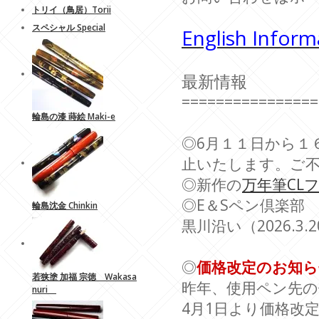
トリイ（鳥居）Torii
スペシャル Special
English Inform
最新情報
================
輪島の漆 蒔絵 Maki-e
◎6月１１日から１
止いたします。ご
◎新作の
万年筆CL
◎E＆Sペン倶楽部 
輪島沈金 Chinkin
黒川沿い（2026.3.
◎
価格改定のお知ら
若狭塗 加福 宗徳 Wakasa
昨年、使用ペン先の
nuri
4月1日より価格改