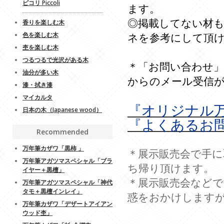
ピコリ Piccoli
ます。
◎掲載してない材
香りを楽しむ木
ネを参考にして頂ければ
色を楽しむ木
杢を楽しむ木
つるつるで光沢がある木
＊「お問い合わせ
油分が多い木
からのメール受信
漆・拭き漆
マイカルタ
『オリジナル
日本の木（Japanese wood）
『よくあるお
Recommended
万年筆カザワ「黒柿 」
＊展示販売会で手に
万年筆アガツマスペシャル「ブラ
ち帰り頂けます。
イヤー＋黒檀」
＊展示販売会など
万年筆アガツマスペシャル「神代
タモ＋黒檀インレイ」
惑をおかけします
万年筆カザワ「デザートアイアン
ウッド杢」