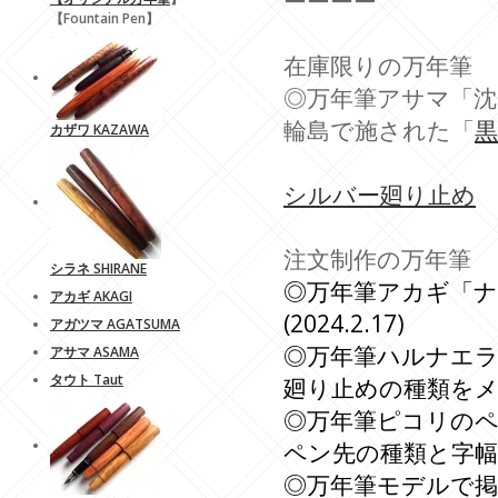
ーーーー
【Fountain Pen】
在庫限りの万年筆
◎万年筆アサマ「沈金
輪島で施された「
黒
カザワ KAZAWA
シルバー廻り止め
在
注文制作の万年筆
シラネ SHIRANE
◎万年筆アカギ「
アカギ AKAGI
(2024.2.17)
アガツマ AGATSUMA
◎万年筆ハルナエ
アサマ ASAMA
タウト Taut
廻り止めの種類を
◎万年筆ピコリのペン
ペン先の種類と字幅を
◎万年筆モデルで