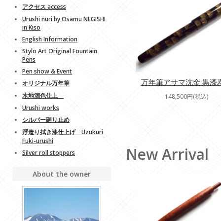
アクセス access
Urushi nuri by Osamu NEGISHI
in Kiso
English Information
Stylo Art Original Fountain
Pens
Pen show & Event
万年筆アサマ沈金 黒漆
オリジナル万年筆
木地溜色仕上
148,500円(税込)
Urushi works
シルバー廻り止め
浮造り拭き漆仕上げ Uzukuri
Fuki-urushi
New Arrival
Silver roll stoppers
About the owner