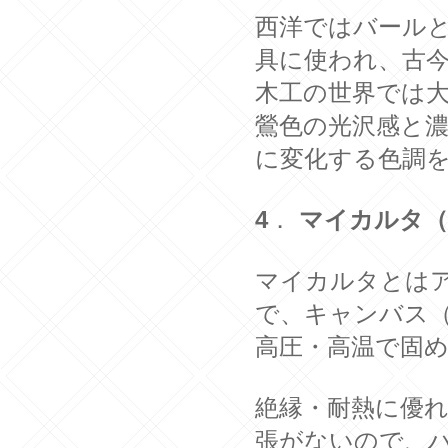
西洋ではバール
具に使われ、古
木工の世界では
鶯色の光沢感と
に変化する色調
4
．
マイカルタ（Mi
マイカルタとは
で、キャンバス
高圧・高温で固
絶縁・耐熱に優
張がないので、