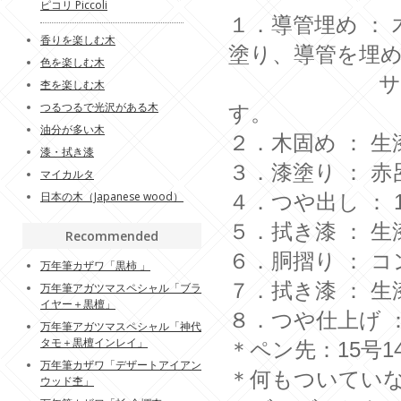
ピコリ Piccoli
１．導管埋め ：
香りを楽しむ木
塗り、導管を埋
色を楽しむ木
サンドペー
杢を楽しむ木
つるつるで光沢がある木
す。
油分が多い木
２．木固め ： 
漆・拭き漆
３．漆塗り ： 
マイカルタ
日本の木（Japanese wood）
４．つや出し ： 
５．拭き漆 ： 
Recommended
６．胴摺り ： 
万年筆カザワ「黒柿 」
７．拭き漆 ： 
万年筆アガツマスペシャル「ブラ
イヤー＋黒檀」
８．つや仕上げ 
万年筆アガツマスペシャル「神代
タモ＋黒檀インレイ」
＊ペン先：15号1
万年筆カザワ「デザートアイアン
＊何もついてい
ウッド杢」