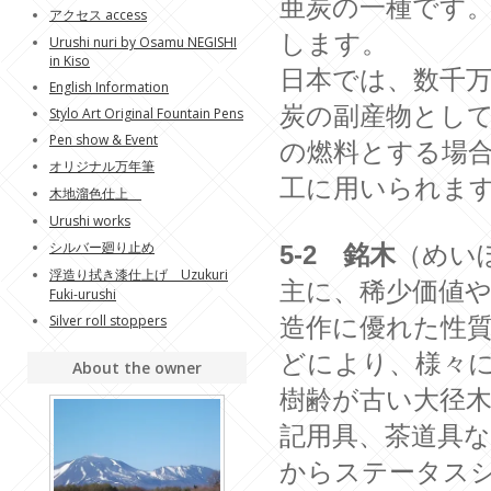
亜炭の一種です
アクセス access
します。
Urushi nuri by Osamu NEGISHI
in Kiso
日本では、数千
English Information
炭の副産物とし
Stylo Art Original Fountain Pens
Pen show & Event
の燃料とする場
オリジナル万年筆
工に用いられま
木地溜色仕上
Urushi works
シルバー廻り止め
5-2 銘木
（めい
浮造り拭き漆仕上げ Uzukuri
主に、稀少価値
Fuki-urushi
Silver roll stoppers
造作に優れた性
どにより、様々
About the owner
樹齢が古い大径
記用具、茶道具
からステータス