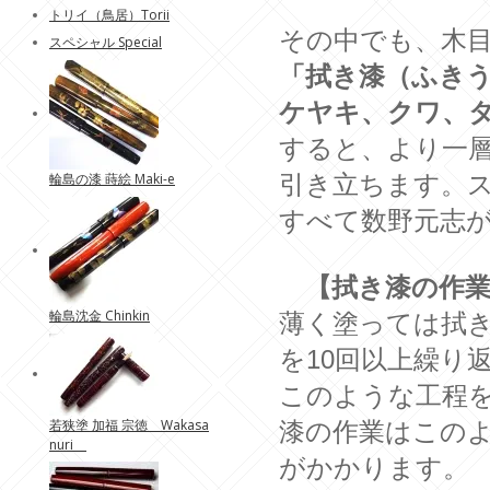
トリイ（鳥居）Torii
その中でも、木
スペシャル Special
「拭き漆（ふき
ケヤキ、クワ、
すると、より一
輪島の漆 蒔絵 Maki-e
引き立ちます。
すべて数野元志
【拭き漆の作業
輪島沈金 Chinkin
薄く塗っては拭
を10回以上繰り
このような工程
若狭塗 加福 宗徳 Wakasa
漆の作業はこの
nuri
がかかります。