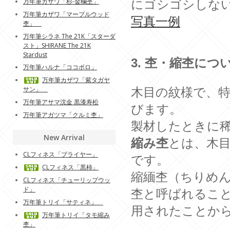
万年筆カザワ「杉-金欄杢」
にゴシゴシしな
万年筆カザワ「マーブルウッド
写真一例
杢」
万年筆シラネ The 21K「スターダ
スト」SHIRANE The 21K
Stardust
3. 杢・縮杢につ
万年筆ハルナ「ココボロ」
万年筆カザワ「紫タガヤ
サン」
木目の紋様で、
万年筆アサマ沈金 黒漆寿松
びます。
万年筆アガツマ「クルミ杢」
製材したときに
New Arrival
縮み杢
とは、木
CLフィネス「ブライヤー」
です。
CLフィネス「黒柿」
縮緬杢（ちりめ
CLフィネス「チューリップウッ
ド」
杢と呼ばれるこ
万年筆トリイ「サティネ」
用されたことか
万年筆トリイ「タモ縮み
杢」