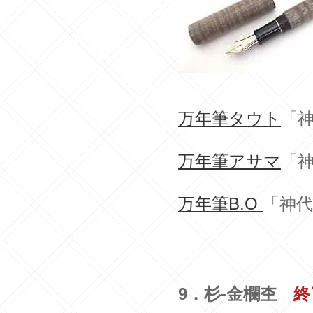
万年筆タウト
「神
万年筆アサマ
「神
万年筆B.O
「神代
9．杉-金欄杢
終