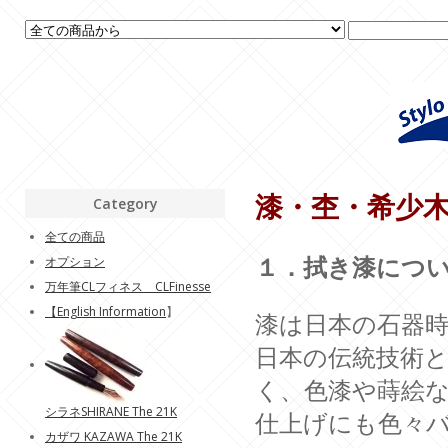
漆・杢・希少
Category
全ての商品
オプション
１．拭き漆につ
万年筆CLフィネス CLFinesse
【
English Information
】
漆は日本の石器
日本の伝統技術
く、色漆や蒔絵
シラネSHIRANE The 21K
仕上げにも色々
カザワ KAZAWA The 21K