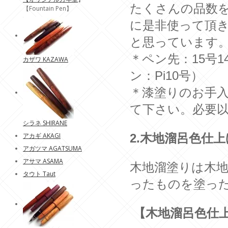
たくさんの品数
【Fountain Pen】
に是非使って頂
と思っています
＊ペン先：15号
カザワ KAZAWA
ン：Pi10号）
＊漆塗りのお手
て下さい。必要
シラネ SHIRANE
アカギ AKAGI
2.木地溜呂色仕
アガツマ AGATSUMA
アサマ ASAMA
木地溜塗りは木
タウト Taut
ったものを塗っ
【木地溜呂色仕