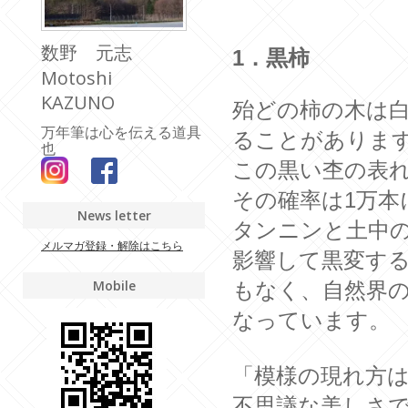
数野 元志
1．黒柿
Motoshi
KAZUNO
殆どの柿の木は
万年筆は心を伝える道具
ることがありま
也
この黒い杢の表れ
その確率は1万本
News letter
タンニンと土中
メルマガ登録・解除はこちら
影響して黒変す
Mobile
もなく、自然界
なっています。
「模様の現れ方
不思議な美し