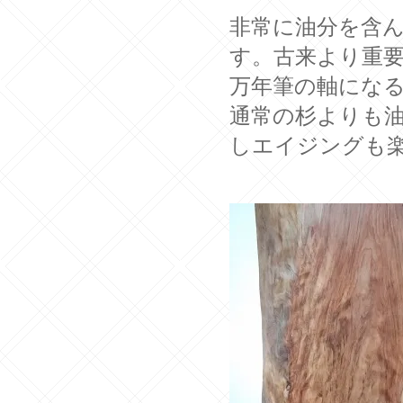
非常に油分を含
す。古来より重
万年筆の軸にな
通常の杉よりも
しエイジングも