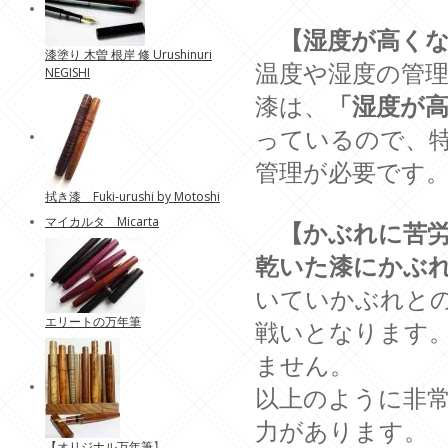
【湿度が高くな
漆塗り 木曽 根岸 修 Urushinuri
温度や湿度の管
NEGISHI
漆は、
「湿度が
っているので、
管理が必要です
拭き漆 Fuki-urushi by Motoshi
マイカルタ Micarta
【かぶれに苦労
乾いた漆にかぶ
いていかぶれと
エリートの万年筆
戦いとなります
ません。
以上のように非
力があります。
【
オリジナル万年筆
】