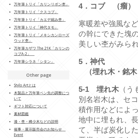
万年筆トリイ「カリンリボン杢」
4．コブ （瘤）
万年筆トリイ「クスコブ」
万年筆トリイ「カエデ縮み杢」
寒暖差や強風な
万年筆トリイ「神代タモ」
の幹にできた塊
万年筆トリイ「メキシカンローズ
ウッド杢」
美しい杢がみら
万年筆カザワ The 21K「カリンの
コブA-2」
5．神代
万年筆シラネ「シタン」
（埋れ木・銘木
Other page
Stylo Artとは
5-1 埋れ木
（う
木製品と万年筆ペン先の調整につ
別名岩木は、セ
いて
ギフト対応について
積作用などによ
素材図鑑
地中に埋もれ、
漆・杢・稀少木などの説明
て、半ば炭化し
催事・展示販売会のお知らせ
Event