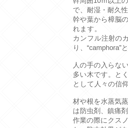
幹周囲10ｍ以上
で、耐湿・耐久
幹や葉から樟脳
れます。
カンフル注射の
り、“campho
人の手の入らな
多い木です。と
として人々の信
材や根を水蒸気
は防虫剤、鎮痛
作業の際にクス