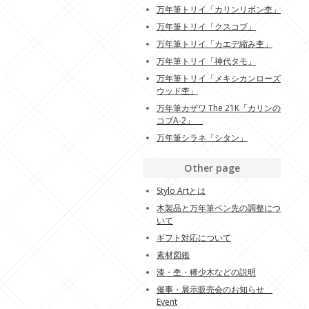
万年筆トリイ「カリンリボン杢」
万年筆トリイ「クスコブ」
万年筆トリイ「カエデ縮み杢」
万年筆トリイ「神代タモ」
万年筆トリイ「メキシカンローズ
ウッド杢」
万年筆カザワ The 21K「カリンの
コブA-2」
万年筆シラネ「シタン」
Other page
Stylo Artとは
木製品と万年筆ペン先の調整につ
いて
ギフト対応について
素材図鑑
漆・杢・稀少木などの説明
催事・展示販売会のお知らせ
Event