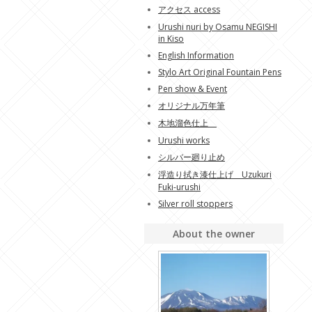
アクセス access
Urushi nuri by Osamu NEGISHI
in Kiso
English Information
Stylo Art Original Fountain Pens
Pen show & Event
オリジナル万年筆
木地溜色仕上
Urushi works
シルバー廻り止め
浮造り拭き漆仕上げ Uzukuri
Fuki-urushi
Silver roll stoppers
About the owner