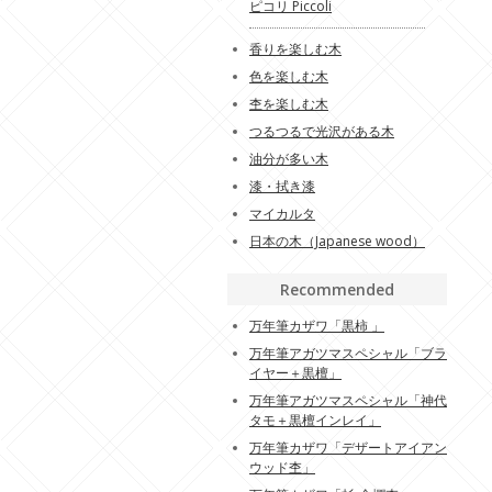
ピコリ Piccoli
香りを楽しむ木
色を楽しむ木
杢を楽しむ木
つるつるで光沢がある木
油分が多い木
漆・拭き漆
マイカルタ
日本の木（Japanese wood）
Recommended
万年筆カザワ「黒柿 」
万年筆アガツマスペシャル「ブラ
イヤー＋黒檀」
万年筆アガツマスペシャル「神代
タモ＋黒檀インレイ」
万年筆カザワ「デザートアイアン
ウッド杢」