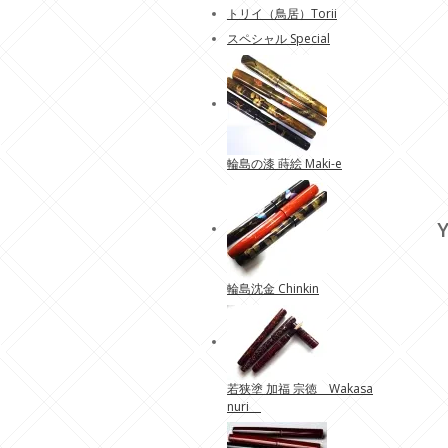
トリイ（鳥居）Torii
スペシャル Special
輪島の漆 蒔絵 Maki-e
Y
輪島沈金 Chinkin
若狭塗 加福 宗徳 Wakasa
nuri