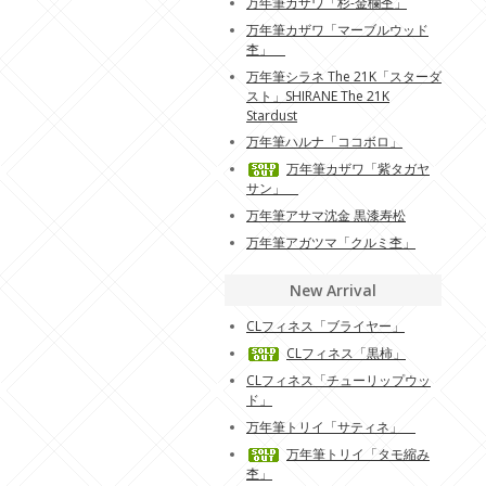
万年筆カザワ「杉-金欄杢」
万年筆カザワ「マーブルウッド
杢」
万年筆シラネ The 21K「スターダ
スト」SHIRANE The 21K
Stardust
万年筆ハルナ「ココボロ」
万年筆カザワ「紫タガヤ
サン」
万年筆アサマ沈金 黒漆寿松
万年筆アガツマ「クルミ杢」
New Arrival
CLフィネス「ブライヤー」
CLフィネス「黒柿」
CLフィネス「チューリップウッ
ド」
万年筆トリイ「サティネ」
万年筆トリイ「タモ縮み
杢」