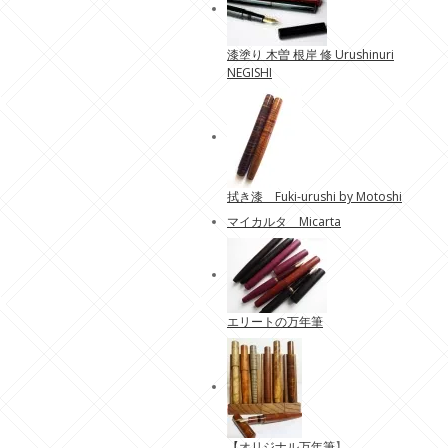
漆塗り 木曽 根岸 修 Urushinuri
NEGISHI
拭き漆 Fuki-urushi by Motoshi
マイカルタ Micarta
エリートの万年筆
【
オリジナル万年筆
】