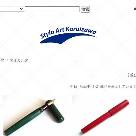
OP
>
マイカルタ
[ 並
全 [2] 商品中 [1-2] 商品を表示していま