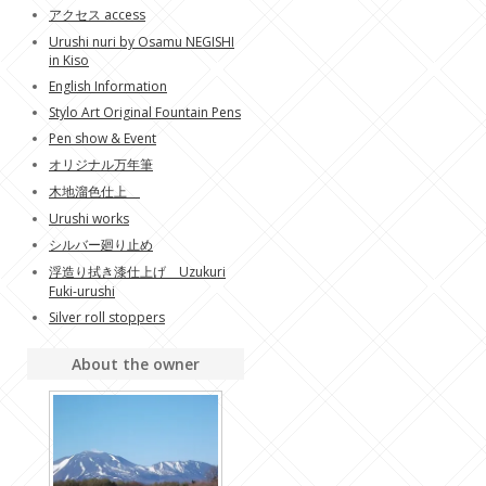
アクセス access
Urushi nuri by Osamu NEGISHI
in Kiso
English Information
Stylo Art Original Fountain Pens
Pen show & Event
オリジナル万年筆
木地溜色仕上
Urushi works
シルバー廻り止め
浮造り拭き漆仕上げ Uzukuri
Fuki-urushi
Silver roll stoppers
About the owner