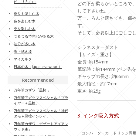
ピコリ Piccoli
どの下が柔らかいところで
して下さいね。
香りを楽しむ木
万一ころんと落ちても、傷
色を楽しむ木
す。
杢を楽しむ木
そして、必要以上にごしご
つるつるで光沢がある木
油分が多い木
シラネスターダスト
漆・拭き漆
【サイズ・重さ】
マイカルタ
全長: 約154mm
日本の木（Japanese wood）
筆記時：約144mm (ペン先を
キャップの長さ: 約66mm
Recommended
最大軸径：約17mm
万年筆カザワ「黒柿 」
重さ: 約25g
万年筆アガツマスペシャル「ブラ
イヤー＋黒檀」
万年筆アガツマスペシャル「神代
3. インク吸入方式
タモ＋黒檀インレイ」
万年筆カザワ「デザートアイアン
ウッド杢」
コンバータ・カートリッジ両