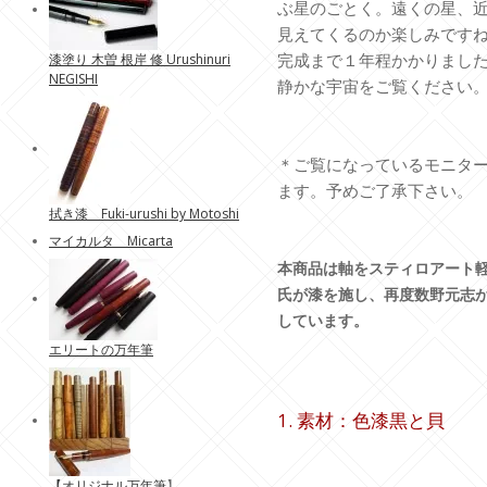
ぶ星のごとく。遠くの星、
見えてくるのか楽しみです
完成まで１年程かかりまし
漆塗り 木曽 根岸 修 Urushinuri
NEGISHI
静かな宇宙をご覧ください
＊ご覧になっているモニタ
ます。予めご了承下さい。
拭き漆 Fuki-urushi by Motoshi
マイカルタ Micarta
本商品は軸をスティロアート
氏が漆を施し、再度数野元志
しています。
エリートの万年筆
1. 素材：色漆黒と貝
【
オリジナル万年筆
】