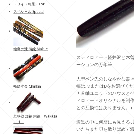
トリイ（鳥居）Torii
スペシャル Special
輪島の漆 蒔絵 Maki-e
スティロアート軽井沢と木
ーションの万年筆
大型ペン先のしなやかな書
幅は,MまたはBをお選びく
輪島沈金 Chinkin
＊首軸ユニットのハウスと
ィロアートオリジナルを制
との互換性はありません。
若狭塗 加福 宗徳 Wakasa
漆黒の中に何層にも見える
nuri
いたらまた貝を散りばめて