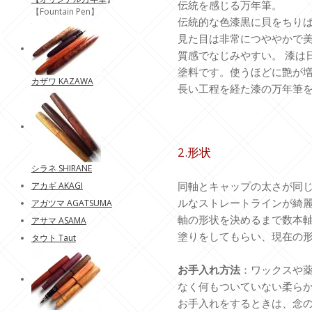
伝統を感じる万年筆。
【Fountain Pen】
伝統的な色漆黒に貝をちり
見た目は非常につややかで
質感でなじみやすい。 漆は
塗料です。使うほどに艶
カザワ KAZAWA
長い工程を経た漆の万年筆
2.形状
シラネ SHIRANE
同軸とキャップの太さが同
アカギ AKAGI
ルなストレートラインが綺
アガツマ AGATSUMA
軸の形状を決めるまで数本
アサマ ASAMA
塗りをしてもらい、現在の
タウト Taut
お手入れ方法
：ワックスや
なく何もついていない柔ら
お手入れをするときは、念