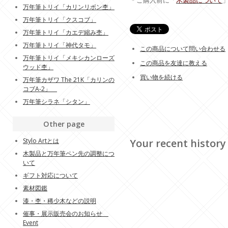
＊ご購入前に「
木製品について
万年筆トリイ「カリンリボン杢」
万年筆トリイ「クスコブ」
万年筆トリイ「カエデ縮み杢」
万年筆トリイ「神代タモ」
この商品について問い合わせる
万年筆トリイ「メキシカンローズ
この商品を友達に教える
ウッド杢」
買い物を続ける
万年筆カザワ The 21K「カリンの
コブA-2」
万年筆シラネ「シタン」
Other page
Stylo Artとは
Your recent history
木製品と万年筆ペン先の調整につ
いて
ギフト対応について
素材図鑑
漆・杢・稀少木などの説明
催事・展示販売会のお知らせ
Event