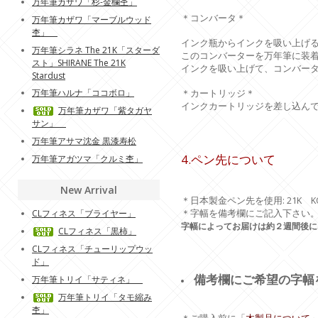
万年筆カザワ「杉-金欄杢」
＊コンバータ＊
万年筆カザワ「マーブルウッド
杢」
インク瓶からインクを吸い上げ
万年筆シラネ The 21K「スターダ
このコンバーターを万年筆に装
スト」SHIRANE The 21K
インクを吸い上げて、コンバー
Stardust
万年筆ハルナ「ココボロ」
＊カートリッジ＊
インクカートリッジを差し込ん
万年筆カザワ「紫タガヤ
サン」
万年筆アサマ沈金 黒漆寿松
4.ペン先について
万年筆アガツマ「クルミ杢」
New Arrival
＊日本製金ペン先を使用: 21K KOP 
＊字幅を備考欄にご記入下さい
CLフィネス「ブライヤー」
字幅によってお届けは約２週間後に
CLフィネス「黒柿」
CLフィネス「チューリップウッ
ド」
備考欄にご希望の字幅
万年筆トリイ「サティネ」
万年筆トリイ「タモ縮み
杢」