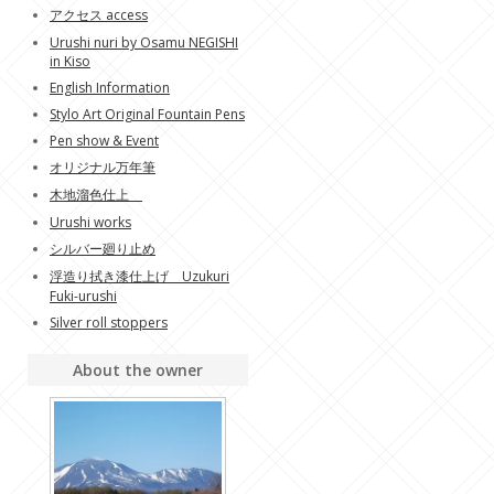
アクセス access
Urushi nuri by Osamu NEGISHI
in Kiso
English Information
Stylo Art Original Fountain Pens
Pen show & Event
オリジナル万年筆
木地溜色仕上
Urushi works
シルバー廻り止め
浮造り拭き漆仕上げ Uzukuri
Fuki-urushi
Silver roll stoppers
About the owner