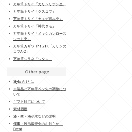
万年筆トリイ「カリンリボン杢」
万年筆トリイ「クスコブ」
万年筆トリイ「カエデ縮み杢」
万年筆トリイ「神代タモ」
万年筆トリイ「メキシカンローズ
ウッド杢」
万年筆カザワ The 21K「カリンの
コブA-2」
万年筆シラネ「シタン」
Other page
Stylo Artとは
木製品と万年筆ペン先の調整につ
いて
ギフト対応について
素材図鑑
漆・杢・稀少木などの説明
催事・展示販売会のお知らせ
Event