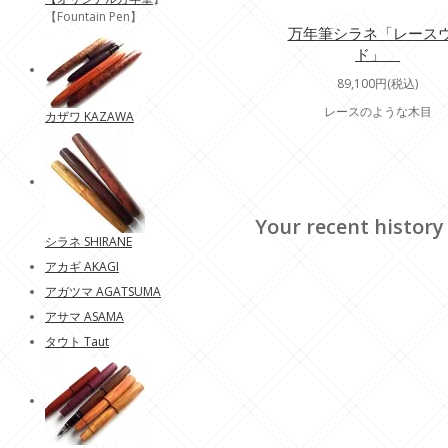
【Fountain Pen】
万年筆シラネ「レース
ド」
89,100円(税込)
レースのような木目
カザワ KAZAWA
Your recent history
シラネ SHIRANE
アカギ AKAGI
アガツマ AGATSUMA
アサマ ASAMA
タウト Taut