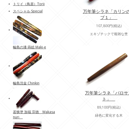
トリイ（鳥居）Torii
万年筆シラネ「カリン
スペシャル Special
ブ１」
107,800円(税込)
エキゾチックで複雑な杢
輪島の漆 蒔絵 Maki-e
輪島沈金 Chinkin
万年筆シラネ「パロサ
ト」
89,100円(税込)
若狭塗 加福 宗徳 Wakasa
緑色に変化する木
nuri