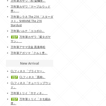
万年筆カザワ「杉-金欄杢」
万年筆カザワ「マーブルウッド
杢」
万年筆シラネ The 21K「スターダ
スト」SHIRANE The 21K
Stardust
万年筆ハルナ「ココボロ」
万年筆カザワ「紫タガヤ
サン」
万年筆アサマ沈金 黒漆寿松
万年筆アガツマ「クルミ杢」
New Arrival
CLフィネス「ブライヤー」
CLフィネス「黒柿」
CLフィネス「チューリップウッ
ド」
万年筆トリイ「サティネ」
万年筆トリイ「タモ縮み
杢」