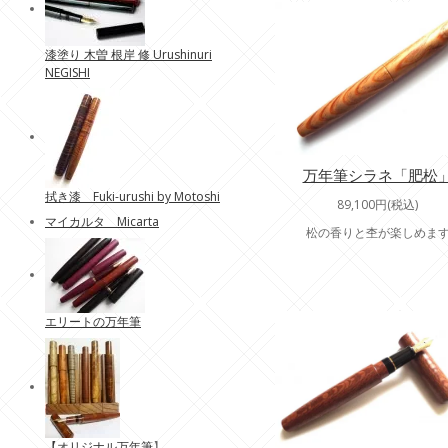
漆塗り 木曽 根岸 修 Urushinuri
NEGISHI
万年筆シラネ「肥松
拭き漆 Fuki-urushi by Motoshi
89,100円(税込)
マイカルタ Micarta
松の香りと杢が楽しめま
エリートの万年筆
【
オリジナル万年筆
】