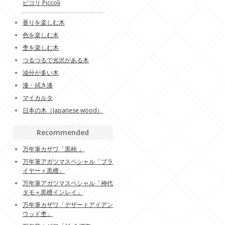
ピコリ Piccoli
香りを楽しむ木
色を楽しむ木
杢を楽しむ木
つるつるで光沢がある木
油分が多い木
漆・拭き漆
マイカルタ
日本の木（Japanese wood）
Recommended
万年筆カザワ「黒柿 」
万年筆アガツマスペシャル「ブラ
イヤー＋黒檀」
万年筆アガツマスペシャル「神代
タモ＋黒檀インレイ」
万年筆カザワ「デザートアイアン
ウッド杢」