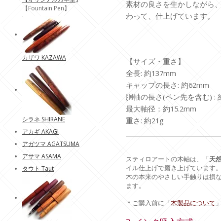
素材の良さを生かしながら
【Fountain Pen】
わって、仕上げています。
カザワ KAZAWA
【サイズ・重さ】
全長: 約137mm
キャップの長さ: 約62mm
胴軸の長さ(ペン先を含む) : 
最大軸径：約15.2mm
シラネ SHIRANE
重さ: 約21g
アカギ AKAGI
アガツマ AGATSUMA
アサマ ASAMA
スティロアートの木軸は、「
天
イル仕上げで磨き上げています
タウト Taut
木の本来のやさしい手触りは損
ます。
＊ご購入前に「
木製品について