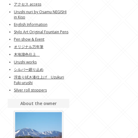
アクセス access
Urushi nuri by Osamu NEGISHI
in Kiso
English Information
Stylo Art Original Fountain Pens
Pen show & Event
オリジナル万年筆
木地溜色仕上
Urushi works
シルバー廻り止め
浮造り拭き漆仕上げ Uzukuri
Fuki-urushi
Silver roll stoppers
About the owner