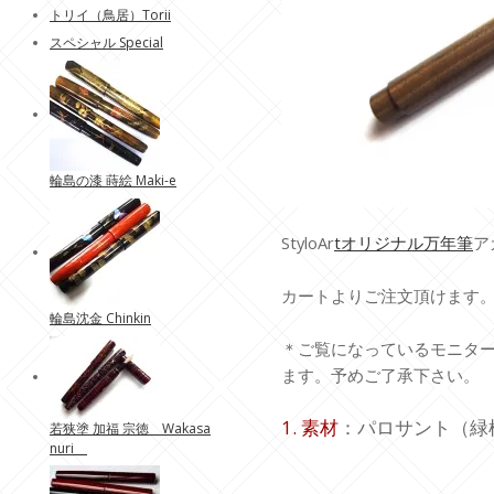
トリイ（鳥居）Torii
スペシャル Special
輪島の漆 蒔絵 Maki-e
StyloAr
tオリジナル万年筆
ア
カートよりご注文頂けます
輪島沈金 Chinkin
＊ご覧になっているモニタ
ます。予めご了承下さい。
1. 素材
：パロサント（緑
若狭塗 加福 宗徳 Wakasa
nuri