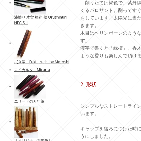
削りたては褐色で、紫外線
くるパロサント。削ってす
をしています。太陽光に当
漆塗り 木曽 根岸 修 Urushinuri
NEGISHI
きます。
木目はヘリンボーンのよう
す。
漢字で書くと「緑檀」。香
ような香りも楽しんで頂け
拭き漆 Fuki-urushi by Motoshi
マイカルタ Micarta
2. 形状
エリートの万年筆
シンプルなストレートライ
います。
キャップを後ろにつけた時
うにしました。
【
オリジナル万年筆
】