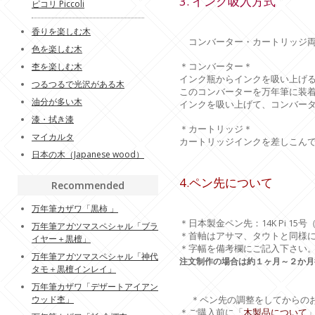
3. インク吸入方式
ピコリ Piccoli
香りを楽しむ木
コンバーター・カートリッジ
色を楽しむ木
＊コンバーター＊
杢を楽しむ木
インク瓶からインクを吸い上げ
つるつるで光沢がある木
このコンバーターを万年筆に装
油分が多い木
インクを吸い上げて、コンバー
漆・拭き漆
＊カートリッジ＊
マイカルタ
カートリッジインクを差しこん
日本の木（Japanese wood）
4.ペン先について
Recommended
万年筆カザワ「黒柿 」
＊日本製金ペン先：14K Pi 1
万年筆アガツマスペシャル「ブラ
＊首軸はアサマ、タウトと同様
イヤー＋黒檀」
＊字幅を備考欄にご記入下さい
万年筆アガツマスペシャル「神代
注文制作の場合は約１ヶ月～２か月
タモ＋黒檀インレイ」
万年筆カザワ「デザートアイアン
ウッド杢」
＊ペン先の調整をしてからのお
＊ご購入前に「
木製品について