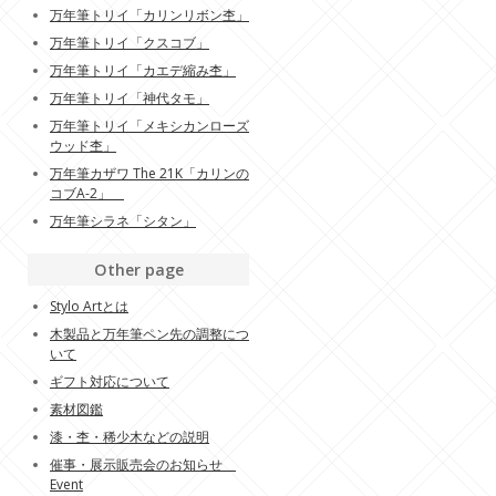
万年筆トリイ「カリンリボン杢」
万年筆トリイ「クスコブ」
万年筆トリイ「カエデ縮み杢」
万年筆トリイ「神代タモ」
万年筆トリイ「メキシカンローズ
ウッド杢」
万年筆カザワ The 21K「カリンの
コブA-2」
万年筆シラネ「シタン」
Other page
Stylo Artとは
木製品と万年筆ペン先の調整につ
いて
ギフト対応について
素材図鑑
漆・杢・稀少木などの説明
催事・展示販売会のお知らせ
Event