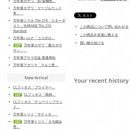
万年筆カザワ「杉-金欄杢」
万年筆カザワ「マーブルウッド
杢」
万年筆シラネ The 21K「スターダ
スト」SHIRANE The 21K
この商品について問い合わせる
Stardust
この商品を友達に教える
万年筆ハルナ「ココボロ」
買い物を続ける
万年筆カザワ「紫タガヤ
サン」
万年筆アサマ沈金 黒漆寿松
万年筆アガツマ「クルミ杢」
New Arrival
Your recent history
CLフィネス「ブライヤー」
CLフィネス「黒柿」
CLフィネス「チューリップウッ
ド」
万年筆トリイ「サティネ」
万年筆トリイ「タモ縮み
杢」