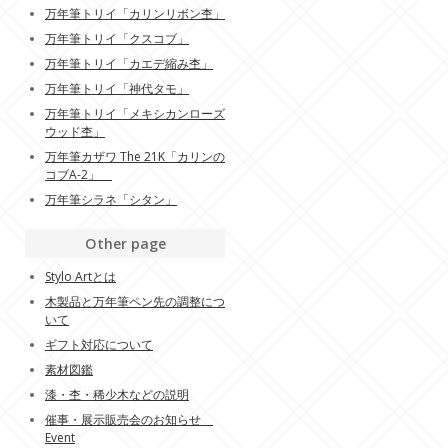
万年筆トリイ「カリンリボン杢」
万年筆トリイ「クスコブ」
万年筆トリイ「カエデ縮み杢」
万年筆トリイ「神代タモ」
万年筆トリイ「メキシカンローズ
ウッド杢」
万年筆カザワ The 21K「カリンの
コブA-2」
万年筆シラネ「シタン」
Other page
Stylo Artとは
木製品と万年筆ペン先の調整につ
いて
ギフト対応について
素材図鑑
漆・杢・稀少木などの説明
催事・展示販売会のお知らせ
Event