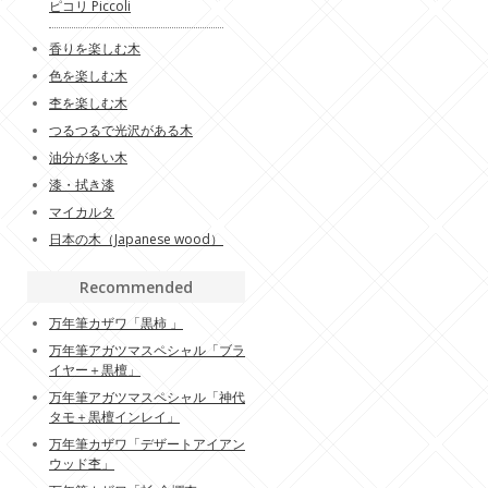
ピコリ Piccoli
香りを楽しむ木
色を楽しむ木
杢を楽しむ木
つるつるで光沢がある木
油分が多い木
漆・拭き漆
マイカルタ
日本の木（Japanese wood）
Recommended
万年筆カザワ「黒柿 」
万年筆アガツマスペシャル「ブラ
イヤー＋黒檀」
万年筆アガツマスペシャル「神代
タモ＋黒檀インレイ」
万年筆カザワ「デザートアイアン
ウッド杢」