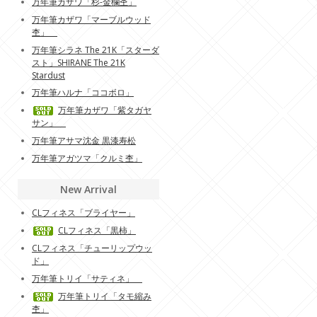
万年筆カザワ「杉-金欄杢」
万年筆カザワ「マーブルウッド
杢」
万年筆シラネ The 21K「スターダ
スト」SHIRANE The 21K
Stardust
万年筆ハルナ「ココボロ」
万年筆カザワ「紫タガヤ
サン」
万年筆アサマ沈金 黒漆寿松
万年筆アガツマ「クルミ杢」
New Arrival
CLフィネス「ブライヤー」
CLフィネス「黒柿」
CLフィネス「チューリップウッ
ド」
万年筆トリイ「サティネ」
万年筆トリイ「タモ縮み
杢」