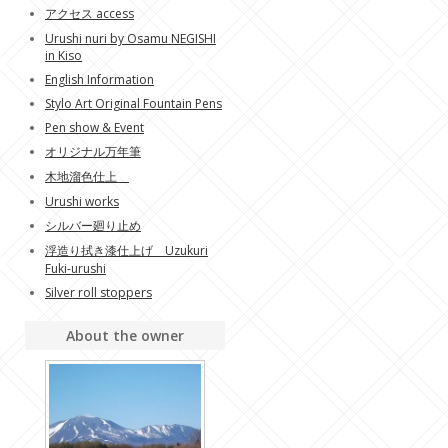
アクセス access
Urushi nuri by Osamu NEGISHI
in Kiso
English Information
Stylo Art Original Fountain Pens
Pen show & Event
オリジナル万年筆
木地溜色仕上
Urushi works
シルバー廻り止め
浮造り拭き漆仕上げ Uzukuri
Fuki-urushi
Silver roll stoppers
About the owner