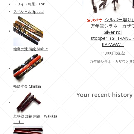
トリイ（鳥居）Torii
スペシャル Special
シルバー廻り
万年筆シラネ・カザ
Silver roll
stopper（SHIRANE
KAZAWA）
輪島の漆 蒔絵 Maki-e
11,000円(税込)
万年筆シラネ・カザワと共
輪島沈金 Chinkin
Your recent history
若狭塗 加福 宗徳 Wakasa
nuri