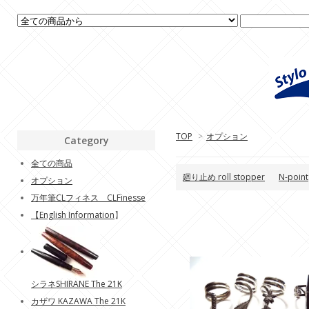
TOP
>
オプション
Category
全ての商品
廻り止め roll stopper
N-point
オプション
万年筆CLフィネス CLFinesse
【
English Information
】
シラネSHIRANE The 21K
カザワ KAZAWA The 21K