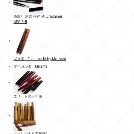
漆塗り 木曽 根岸 修 Urushinuri
NEGISHI
拭き漆 Fuki-urushi by Motoshi
マイカルタ Micarta
エリートの万年筆
【
オリジナル万年筆
】