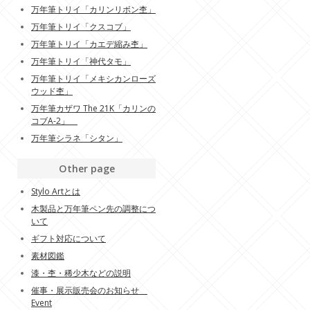
万年筆トリイ「カリンリボン杢」
万年筆トリイ「クスコブ」
万年筆トリイ「カエデ縮み杢」
万年筆トリイ「神代タモ」
万年筆トリイ「メキシカンローズ
ウッド杢」
万年筆カザワ The 21K「カリンの
コブA-2」
万年筆シラネ「シタン」
Other page
Stylo Artとは
木製品と万年筆ペン先の調整につ
いて
ギフト対応について
素材図鑑
漆・杢・稀少木などの説明
催事・展示販売会のお知らせ
Event