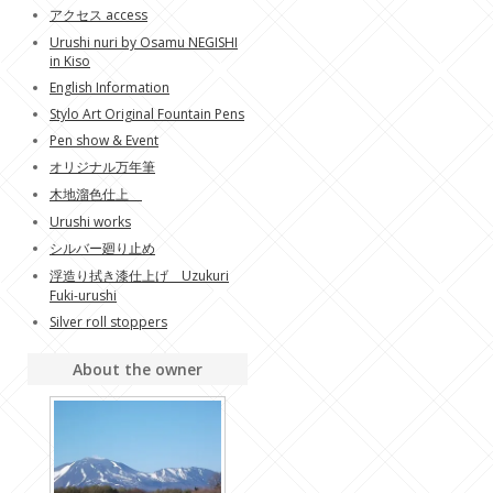
アクセス access
Urushi nuri by Osamu NEGISHI
in Kiso
English Information
Stylo Art Original Fountain Pens
Pen show & Event
オリジナル万年筆
木地溜色仕上
Urushi works
シルバー廻り止め
浮造り拭き漆仕上げ Uzukuri
Fuki-urushi
Silver roll stoppers
About the owner