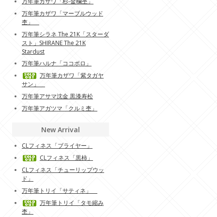
万年筆カザワ「杉-金欄杢」
万年筆カザワ「マーブルウッド
杢」
万年筆シラネ The 21K「スターダ
スト」SHIRANE The 21K
Stardust
万年筆ハルナ「ココボロ」
万年筆カザワ「紫タガヤ
サン」
万年筆アサマ沈金 黒漆寿松
万年筆アガツマ「クルミ杢」
New Arrival
CLフィネス「ブライヤー」
CLフィネス「黒柿」
CLフィネス「チューリップウッ
ド」
万年筆トリイ「サティネ」
万年筆トリイ「タモ縮み
杢」