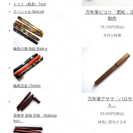
トリイ（鳥居）Torii
万年筆ピコリ「肥松」
スペシャル Special
制作
78,100円(税込)
木目が綺麗
輪島の漆 蒔絵 Maki-e
輪島沈金 Chinkin
万年筆アサマ「パロサ
ト」
83,600円(税込)
若狭塗 加福 宗徳 Wakasa
nuri
緑色に変化する木