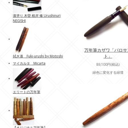
漆塗り 木曽 根岸 修 Urushinuri
NEGISHI
万年筆カザワ「パロサ
ト」
拭き漆 Fuki-urushi by Motoshi
マイカルタ Micarta
89,100円(税込)
緑色に変化する緑壇
エリートの万年筆
【
オリジナル万年筆
】