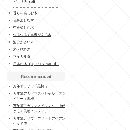
ピコリ Piccoli
香りを楽しむ木
色を楽しむ木
杢を楽しむ木
つるつるで光沢がある木
油分が多い木
漆・拭き漆
マイカルタ
日本の木（Japanese wood）
Recommended
万年筆カザワ「黒柿 」
万年筆アガツマスペシャル「ブラ
イヤー＋黒檀」
万年筆アガツマスペシャル「神代
タモ＋黒檀インレイ」
万年筆カザワ「デザートアイアン
ウッド杢」