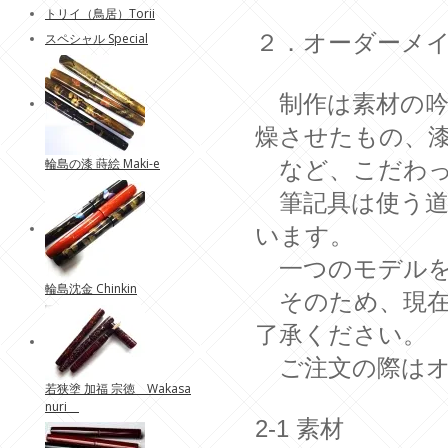
トリイ（鳥居）Torii
２．オーダーメ
スペシャル Special
制作は素材の吟
燥させたもの、
輪島の漆 蒔絵 Maki-e
など、こだわ
筆記具は使う道
います。
一つのモデルを
輪島沈金 Chinkin
そのため、現在
了承ください。
ご注文の際はオ
若狭塗 加福 宗徳 Wakasa
nuri
2-1 素材