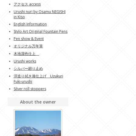
アクセス access
Urushi nuri by Osamu NEGISHI
in Kiso
English Information
Stylo Art Original Fountain Pens
Pen show & Event
オリジナル万年筆
木地溜色仕上
Urushi works
シルバー廻り止め
浮造り拭き漆仕上げ Uzukuri
Fuki-urushi
Silver roll stoppers
About the owner