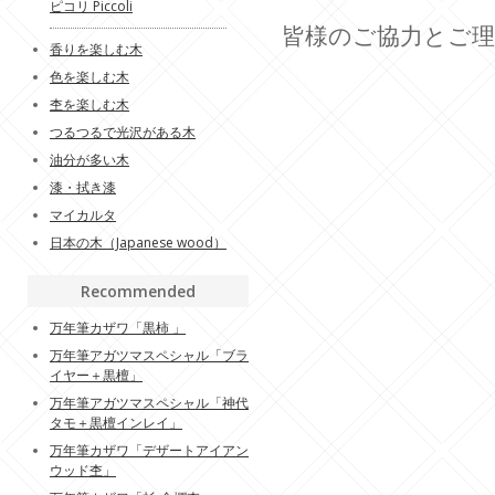
ピコリ Piccoli
皆様のご協力とご
香りを楽しむ木
色を楽しむ木
杢を楽しむ木
つるつるで光沢がある木
油分が多い木
漆・拭き漆
マイカルタ
日本の木（Japanese wood）
Recommended
万年筆カザワ「黒柿 」
万年筆アガツマスペシャル「ブラ
イヤー＋黒檀」
万年筆アガツマスペシャル「神代
タモ＋黒檀インレイ」
万年筆カザワ「デザートアイアン
ウッド杢」