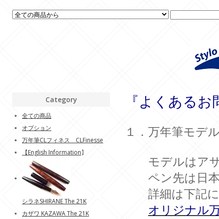
『よくあるお
Category
全ての商品
オプション
１．万年筆モデ
万年筆CLフィネス CLFinesse
【
English Information
】
モデルはアサマ
ペン先は日
詳細は下記に
シラネSHIRANE The 21K
オリジナル
カザワ KAZAWA The 21K