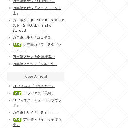
万年筆カザワ「杉-金欄杢」
万年筆カザワ「マーブルウッド
杢」
万年筆シラネ The 21K「スターダ
スト」SHIRANE The 21K
Stardust
万年筆ハルナ「ココボロ」
万年筆カザワ「紫タガヤ
サン」
万年筆アサマ沈金 黒漆寿松
万年筆アガツマ「クルミ杢」
New Arrival
CLフィネス「ブライヤー」
CLフィネス「黒柿」
CLフィネス「チューリップウッ
ド」
万年筆トリイ「サティネ」
万年筆トリイ「タモ縮み
杢」