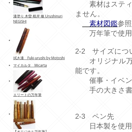
素材はスティロ
ません。
漆塗り 木曽 根岸 修 Urushinuri
NEGISHI
素材図鑑
参照
万年筆で使用し
2-2 サイズにつ
拭き漆 Fuki-urushi by Motoshi
オリジナル万年
マイカルタ Micarta
能です。
催事・イベント
手の大きさ書き
エリートの万年筆
2-3 ペン先
日本製を使用 （
【
オリジナル万年筆
】