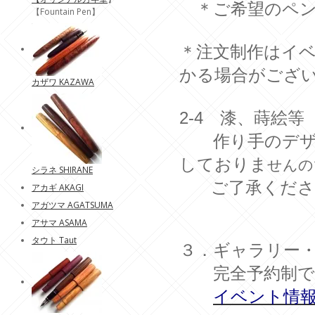
＊ご希望のペン
【Fountain Pen】
＊注文制作はイベ
かる場合がござ
カザワ KAZAWA
2-4 漆、蒔絵等
作り手のデザイ
しておりま
せんの
シラネ SHIRANE
ご了承くださ
アカギ AKAGI
アガツマ AGATSUMA
アサマ ASAMA
タウト Taut
３．ギャラリー
完全予約制です
イベント情