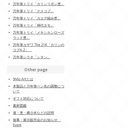
万年筆トリイ「カリンリボン杢」
万年筆トリイ「クスコブ」
万年筆トリイ「カエデ縮み杢」
万年筆トリイ「神代タモ」
万年筆トリイ「メキシカンローズ
ウッド杢」
万年筆カザワ The 21K「カリンの
コブA-2」
万年筆シラネ「シタン」
Other page
Stylo Artとは
木製品と万年筆ペン先の調整につ
いて
ギフト対応について
素材図鑑
漆・杢・稀少木などの説明
催事・展示販売会のお知らせ
Event