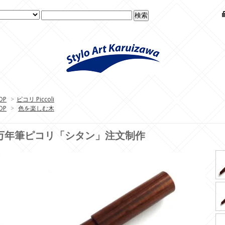
OP
>
ピコリ Piccoli
OP
>
色を楽しむ木
万年筆ピコリ「シタン」注文制作