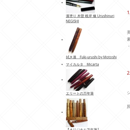
1
漆塗り 木曽 根岸 修 Urushinuri
NEGISHI
拭き漆 Fuki-urushi by Motoshi
マイカルタ Micarta
2
エリートの万年筆
【
オリジナル万年筆
】