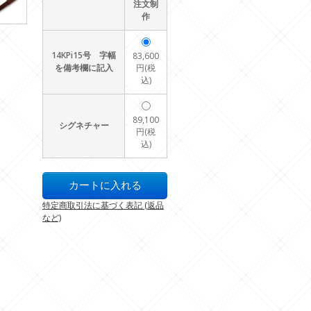
注文制
作
14KPi15号 字幅
83,600
を備考欄に記入
円(税
込)
89,100
シグネチャー
円(税
込)
特定商取引法に基づく表記 (返品
など)