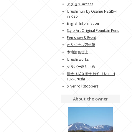
アクセス access
Urushi nuri by Osamu NEGISHI
in Kiso
English Information
Stylo Art Original Fountain Pens
Pen show & Event
オリジナル万年筆
木地溜色仕上
Urushi works
シルバー廻り止め
浮造り拭き漆仕上げ Uzukuri
Fuki-urushi
Silver roll stoppers
About the owner