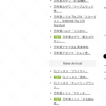
万年筆カザワ「杉-金欄杢」
万年筆カザワ「マーブルウッド
杢」
万年筆シラネ The 21K「スターダ
スト」SHIRANE The 21K
Stardust
万年筆ハルナ「ココボロ」
万年筆カザワ「紫タガヤ
サン」
万年筆アサマ沈金 黒漆寿松
万年筆アガツマ「クルミ杢」
New Arrival
CLフィネス「ブライヤー」
CLフィネス「黒柿」
CLフィネス「チューリップウッ
ド」
万年筆トリイ「サティネ」
万年筆トリイ「タモ縮み
杢」