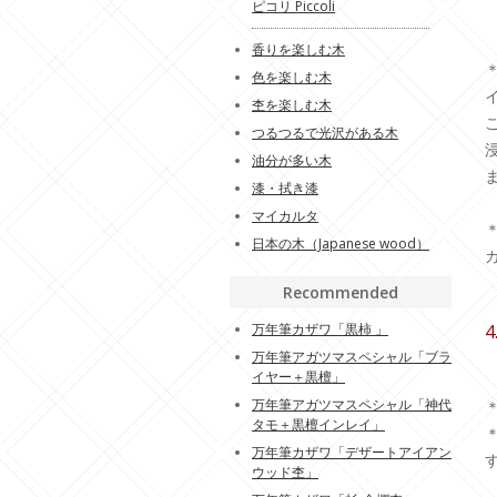
ピコリ Piccoli
香りを楽しむ木
色を楽しむ木
杢を楽しむ木
つるつるで光沢がある木
油分が多い木
漆・拭き漆
マイカルタ
日本の木（Japanese wood）
Recommended
万年筆カザワ「黒柿 」
万年筆アガツマスペシャル「ブラ
イヤー＋黒檀」
万年筆アガツマスペシャル「神代
タモ＋黒檀インレイ」
万年筆カザワ「デザートアイアン
ウッド杢」