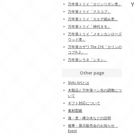
Y
万年筆トリイ「カリンリボン杢」
万年筆トリイ「クスコブ」
万年筆トリイ「カエデ縮み杢」
万年筆トリイ「神代タモ」
万年筆トリイ「メキシカンローズ
ウッド杢」
万年筆カザワ The 21K「カリンの
コブA-2」
万年筆シラネ「シタン」
Other page
Stylo Artとは
木製品と万年筆ペン先の調整につ
いて
ギフト対応について
素材図鑑
漆・杢・稀少木などの説明
催事・展示販売会のお知らせ
Event