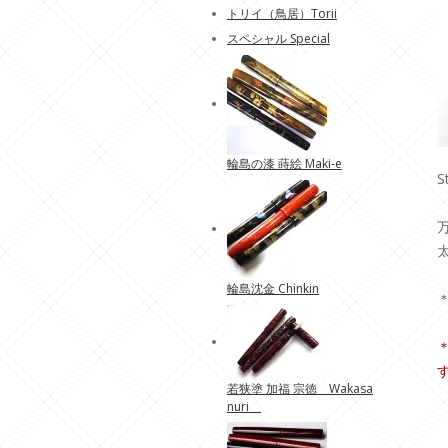
トリイ（鳥居）Torii
スペシャル Special
輪島の漆 蒔絵 Maki-e
S
輪島沈金 Chinkin
若狭塗 加福 宗徳 Wakasa
nuri