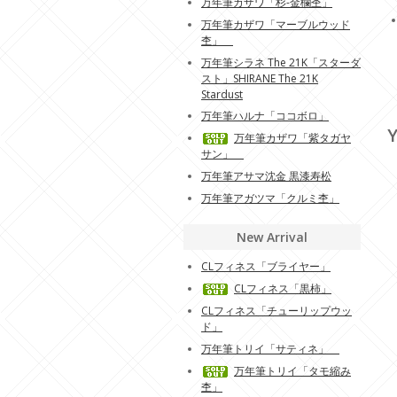
万年筆カザワ「杉-金欄杢」
万年筆カザワ「マーブルウッド
杢」
万年筆シラネ The 21K「スターダ
スト」SHIRANE The 21K
Stardust
万年筆ハルナ「ココボロ」
Y
万年筆カザワ「紫タガヤ
サン」
万年筆アサマ沈金 黒漆寿松
万年筆アガツマ「クルミ杢」
New Arrival
CLフィネス「ブライヤー」
CLフィネス「黒柿」
CLフィネス「チューリップウッ
ド」
万年筆トリイ「サティネ」
万年筆トリイ「タモ縮み
杢」