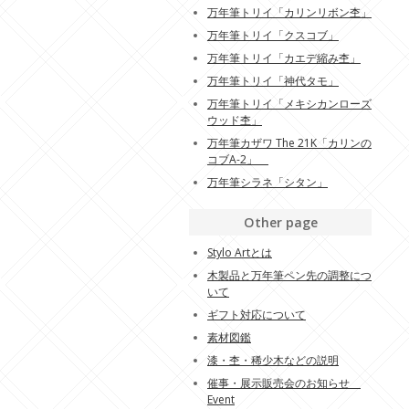
万年筆トリイ「カリンリボン杢」
万年筆トリイ「クスコブ」
万年筆トリイ「カエデ縮み杢」
万年筆トリイ「神代タモ」
万年筆トリイ「メキシカンローズ
ウッド杢」
万年筆カザワ The 21K「カリンの
コブA-2」
万年筆シラネ「シタン」
Other page
Stylo Artとは
木製品と万年筆ペン先の調整につ
いて
ギフト対応について
素材図鑑
漆・杢・稀少木などの説明
催事・展示販売会のお知らせ
Event