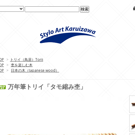
OP
>
トリイ（鳥居）Torii
OP
>
杢を楽しむ木
OP
>
日本の木（Japanese wood）
万年筆トリイ「タモ縮み杢」