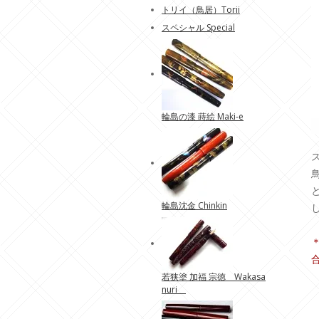
トリイ（鳥居）Torii
スペシャル Special
輪島の漆 蒔絵 Maki-e
輪島沈金 Chinkin
若狭塗 加福 宗徳 Wakasa
nuri