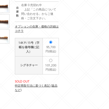
在庫 0 売切れ中
在
上記「この商品について
庫
問い合わせる」からご連
数
絡・ご注文下さい。
オプションの在庫・価格の詳細は
コチラ
14K Pi 15号（字
幅を備考欄に記
95,700
円(税込)
入）
シグネチャー
101,200
円(税込)
SOLD OUT
特定商取引法に基づく表記 (返品
など)