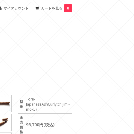
マイアカウント
カートを見る
0
Torii-
型
JapaneseAshCurly(chijimi-
番
moku)
販
売
95,700円(税込)
価
格