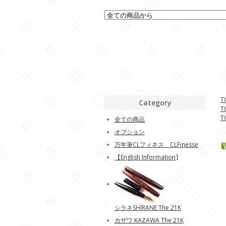
T
Category
T
T
全ての商品
オプション
万年筆CLフィネス CLFinesse
【
English Information
】
シラネSHIRANE The 21K
カザワ KAZAWA The 21K