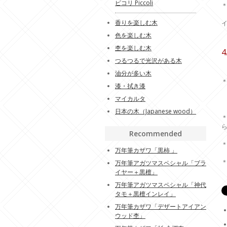
ピコリ Piccoli
香りを楽しむ木
色を楽しむ木
杢を楽しむ木
つるつるで光沢がある木
油分が多い木
＊
漆・拭き漆
マイカルタ
日本の木（Japanese wood）
Recommended
万年筆カザワ「黒柿 」
万年筆アガツマスペシャル「ブラ
イヤー＋黒檀」
万年筆アガツマスペシャル「神代
タモ＋黒檀インレイ」
万年筆カザワ「デザートアイアン
ウッド杢」