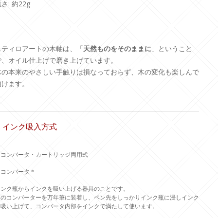
さ: 約22g
スティロアートの木軸は、「
天然ものをそのままに
」ということ
で、オイル仕上げで磨き上げています。
木の本来のやさしい手触りは損なっておらず、木の変化も楽しんで
頂けます。
3. インク吸入方式
コンバータ・カートリッジ両用式
＊コンバータ＊
インク瓶からインクを吸い上げる器具のことです。
このコンバーターを万年筆に装着し、ペン先をしっかりインク瓶に浸しインク
を吸い上げて、コンバータ内部をインクで満たして使います。