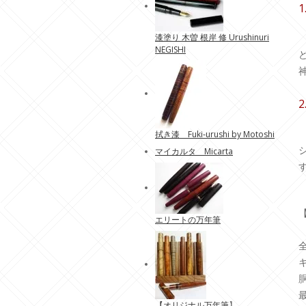
1
漆塗り 木曽 根岸 修 Urushinuri
NEGISHI
2
拭き漆 Fuki-urushi by Motoshi
マイカルタ Micarta
エリートの万年筆
全
【
オリジナル万年筆
】