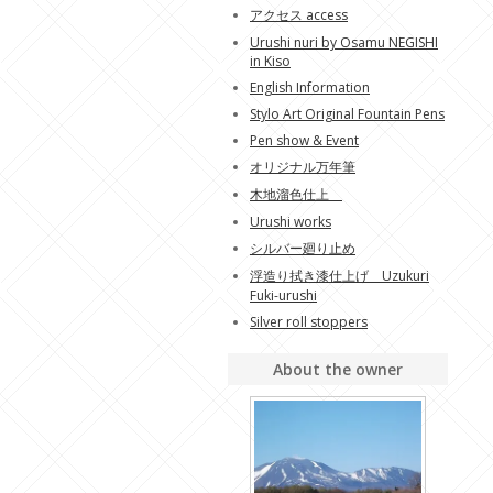
アクセス access
Urushi nuri by Osamu NEGISHI
in Kiso
English Information
Stylo Art Original Fountain Pens
Pen show & Event
オリジナル万年筆
木地溜色仕上
Urushi works
シルバー廻り止め
浮造り拭き漆仕上げ Uzukuri
Fuki-urushi
Silver roll stoppers
About the owner