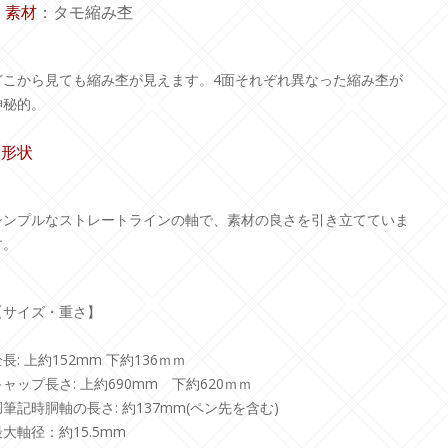
. 素材
：タモ縮み杢
どこから見ても縮み杢が見えます。4面それぞれ異なった縮み杢が
神秘的。
.形状
シンプルなストレートラインの軸で、素材の良さを引き立てていま
す。
【サイズ・重さ】
長: 上約152mm 下約136ｍｍ
キャップ長さ: 上約690mm 下約620ｍｍ
胴筆記時胴軸の長さ: 約137mm(ペン先を含む)
最大軸径：約15.5mm